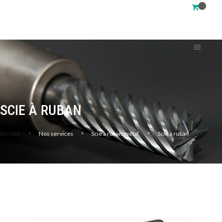
SCIE À RUBAN
Accueil
Nos services
Scie à ruban métal
Scie à ruban