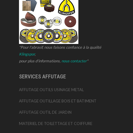
"Pour l'abrasif, nous faisons confiance à la qualité
Klingspor
,
pour plus d'informations,
nous contacter
"
SERVICES AFFUTAGE
AFFUTAGE OUTILS USINAGE METAL
AFFUTAGE OUTILLAGE BOIS ET BATIMENT
AFFUTAGE OUTIL DE JARDIN
MATERIEL DE TOILETTAGE ET COIFFURE