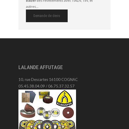
Balzer
des revêtements avec TIALN, TIN, et
autres...
Demande de devis
LALANDE AFFUTAGE
10, rue Descartes 16100 COGNAC
05.45.38.04.09 / 06.75.37.32.57