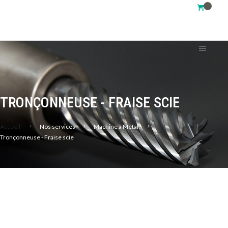
TRONÇONNEUSE - FRAISE SCIE
Accueil
Nos services
Machine à Métal
Tronçonneuse - Fraise scie