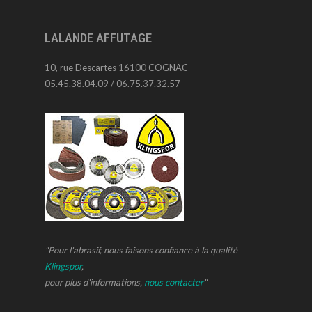
LALANDE AFFUTAGE
10, rue Descartes 16100 COGNAC
05.45.38.04.09 / 06.75.37.32.57
"Pour l'abrasif, nous faisons confiance à la qualité
Klingspor
,
pour plus d'informations,
nous contacter
"