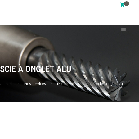
SCIE À ONGLET ALU
Accueil
Nos services
Machine à Métal
Scie à onglet Alu